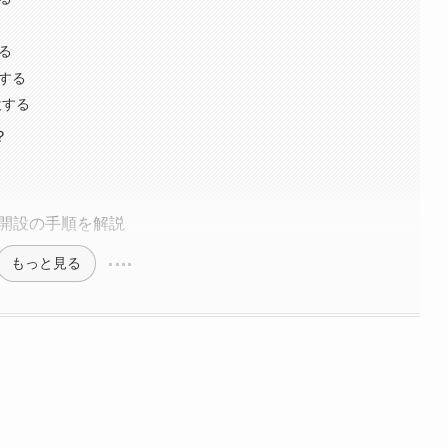
る
認する
設する
？
座開設の手順を解説
もっと見る