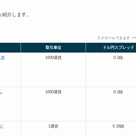
を紹介します。
スクロールできます
取引単位
ドル円スプレッド
証券
1000通貨
0.2銭
ム
1000通貨
0.2銭
ード
1通貨
0.18銭