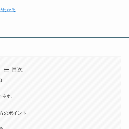
がわかる
目次
3
）
トネオ」
び方のポイント
る